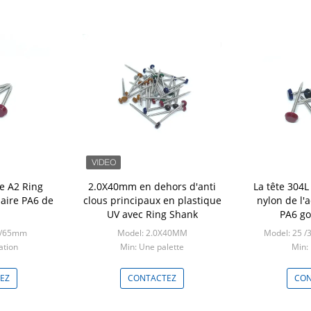
e A2 Ring
2.0X40mm en dehors d'anti
La tête 304L
aire PA6 de
clous principaux en plastique
nylon de l'
UV avec Ring Shank
PA6 go
50/65mm
Model: 2.0X40MM
Model: 25 /
ation
Min: Une palette
Min:
EZ
CONTACTEZ
CON