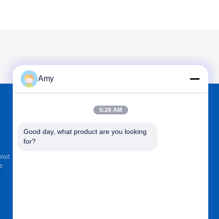
Amy
5:26 AM
TROUVEZ-NOUS SUR
Good day, what product are you looking 
for?
Weit
e
Envoyez