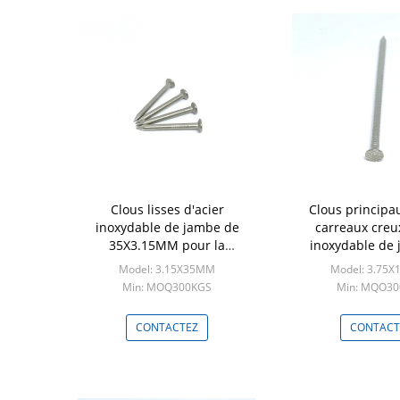
Clous lisses d'acier
Clous principau
inoxydable de jambe de
carreaux creux
35X3.15MM pour la
inoxydable de
construction extérieure
3.75X10
Model: 3.15X35MM
Model: 3.75
Min: MOQ300KGS
Min: MQO3
CONTACTEZ
CONTACT