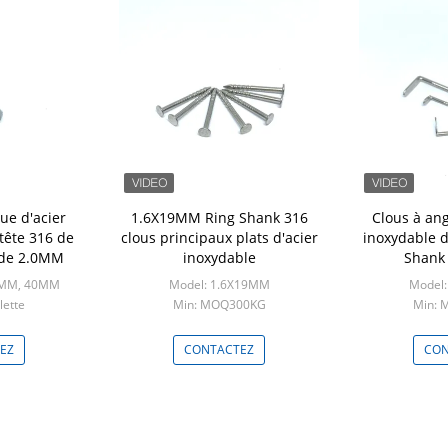
ue d'acier
1.6X19MM Ring Shank 316
Clous à ang
tête 316 de
clous principaux plats d'acier
inoxydable d
l de 2.0MM
inoxydable
Shank 
0MM, 40MM
Model: 1.6X19MM
Model
lette
Min: MOQ300KG
Min:
EZ
CONTACTEZ
CON