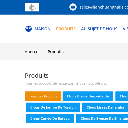
sales@lianchuangnails.
MAISON
PRODUITS
AU SUJET DE NOUS
VI
Aperçu
Produits
Produits
Tous les produits de haute qualité que nous offrons.
Tous Les Produits
Clous D'acier Inoxydable
Clou
Clous De Jambe De Torsion
Clous Lisses De Jambe
Clous Carrés De Bateau
Clous De Bronze De Siliciu