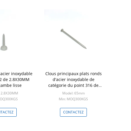
'acier inoxydable
Clous principaux plats ronds
 A2 de 2.8X30MM
d'acier inoxydable de
 jambe lisse
catégorie du point 316 de
requin pour la fixation
: 2.8X30MM
Model: 65mm
MOQ300KGS
Min: MOQ300KGS
TACTEZ
CONTACTEZ