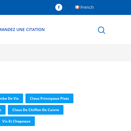
French
MANDEZ UNE CITATION
ambe De Vis
Clous Principaux Plats
e
Clous De Chiffon De Cuivre
Vis Et Chapeaux