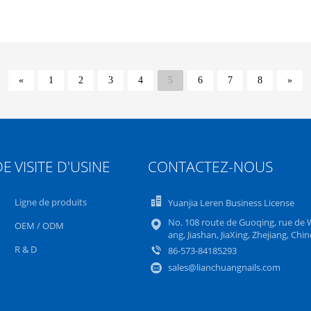
«
1
2
3
4
5
6
7
8
»
DE
VISITE D'USINE
CONTACTEZ-NOUS
Ligne de produits
Yuanjia Leren Business License
No. 108 route de Guoqing, rue de 
OEM / ODM
ang, Jiashan, JiaXing, Zhejiang, Chin
R & D
86-573-84185293
sales@lianchuangnails.com