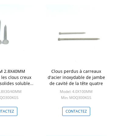
M 2.8X40MM
Clous perdus à carreaux
 les clous creux
d'acier inoxydable de jambe
solides solubles
de cavité de la tête quatre
 quatre pour la
2.8X30/40MM
Model: 4.0X100MM
xation
MQO300KGS
Min: MOQ300KGS
TACTEZ
CONTACTEZ