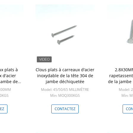
x plats à
Clous plats à carreaux d'acier
2.8X30M
 d'acier
inoxydable de la tête 304 de
rapetassent
 jambe de
jambe déchiquetée
de la jambe 
0MM
de la tête
X100MM
Model: 45/50/65 MILLIMÈTRE
Model: 
fi
00KGS
Min: MOQ300KGS
Min: 
EZ
CONTACTEZ
CON