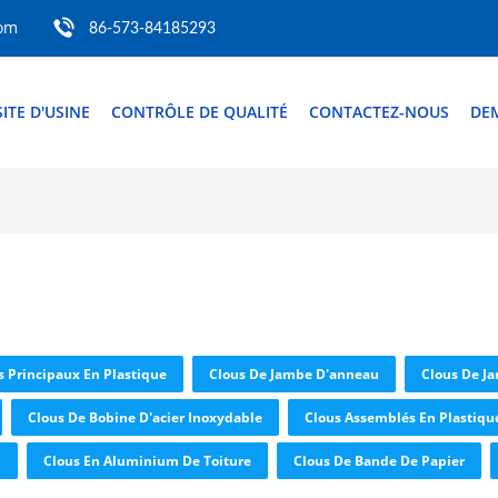
com
86-573-84185293
SITE D'USINE
CONTRÔLE DE QUALITÉ
CONTACTEZ-NOUS
DE
s Principaux En Plastique
Clous De Jambe D'anneau
Clous De J
Clous De Bobine D'acier Inoxydable
Clous Assemblés En Plastiqu
m
Clous En Aluminium De Toiture
Clous De Bande De Papier