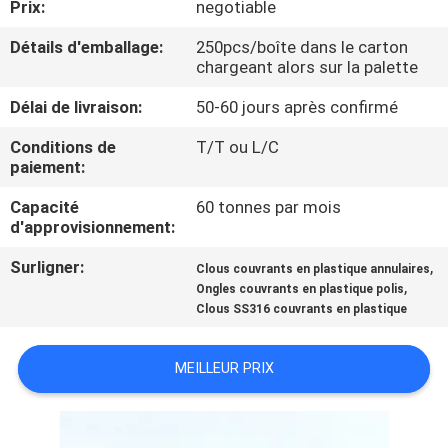
Prix:
negotiable
CONTRÔLE
Détails d'emballage:
250pcs/boîte dans le carton
chargeant alors sur la palette
DE
Délai de livraison:
50-60 jours après confirmé
QUALITÉ
Conditions de
T/T ou L/C
paiement:
CONTACTEZ-
Capacité
60 tonnes par mois
NOUS
d'approvisionnement:
Surligner:
,
Clous couvrants en plastique annulaires
DEMANDEZ
,
Ongles couvrants en plastique polis
UNE
Clous SS316 couvrants en plastique
CITATION
MEILLEUR PRIX
PLAN
DU