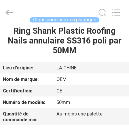
2026
Yuanjia
Leren
Business
License.
Clous principaux en plastique
All
Rights
Reserved.
Ring Shank Plastic Roofing
MAISON
Nails annulaire SS316 poli par
PRODUITS
50MM
AU
Lieu d'origine:
LA CHINE
SUJET
Nom de marque:
OEM
DE
Certification:
CE
NOUS
Numéro de modèle:
50mm
VISITE
Quantité de
Au moins une palette
commande min:
D'USINE