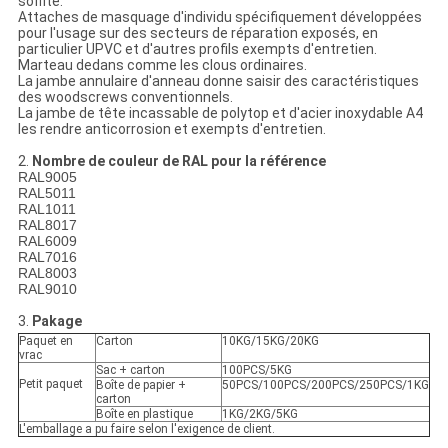
soffite.
Attaches de masquage d'individu spécifiquement développées
pour l'usage sur des secteurs de réparation exposés, en
particulier UPVC et d'autres profils exempts d'entretien.
Marteau dedans comme les clous ordinaires.
La jambe annulaire d'anneau donne saisir des caractéristiques
des woodscrews conventionnels.
La jambe de tête incassable de polytop et d'acier inoxydable A4
les rendre anticorrosion et exempts d'entretien.
2.
Nombre de couleur de RAL pour la référence
RAL9005
RAL5011
RAL1011
RAL8017
RAL6009
RAL7016
RAL8003
RAL9010
3.
Pakage
Paquet en
Carton
10KG/15KG/20KG
vrac
Sac + carton
100PCS/5KG
Petit paquet
Boîte de papier +
50PCS/100PCS/200PCS/250PCS/1KG
carton
Boîte en plastique
1KG/2KG/5KG
L'emballage a pu faire selon l'exigence de client.