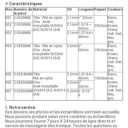
4.
Caractéristiques
Non.
Numéro de
Matériel
OD
Longueur
Paquet
Couleurs
la pièce.
001
2.0X25MM
Tête : PA6 en nylon
2.1mm
1" 25mm
Blanc,
Clou : Acier
noir,
002
2.0X30MM
2.1mm
1-3/16 »
inoxydable SUS304
250/box
Brown,
30mm
(A2) SUS316 (A4)
Cherry
003
2.0X40MM
2.1mm
1-37/64 «
Oak. Vert,
40mm
bleu,
gris…
004
2.5X50MM
Tête : PA6 en nylon
2.6mm
2"
Blanc,
Clou : Acier
50mm
100/box
noir,
inoxydable SUS304
Brown,
(A2) SUS316 (A4)
Cherry
Oak. Vert,
bleu,
gris…
005
3.05X40MM
Tête :
3.2mm
1-37/64 «
Blanc,
PA6 en nylon
40mm
100/box
noir,
Clou :
Brown,
006
3.05X50MM
3.2mm
2"
Acier inoxydable
Cherry
50mm
SUS304 (A2) SUS316
Oak. Vert,
007
3.05X65MM
3.2mm
2- 9/16"
(A4)
bleu,
6
gris…
5.
Notre service
Des dessins, les photos et les échantillons sont bien accueillis.
Nous pouvons produire selon votre condition ou échantillons.
Nous pourrions fournir 7 jours X 24 heures de ligne directe et
service de messagerie électronique. Toutes les questions ou