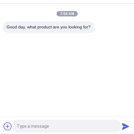
cloue la catégorie A4 d'acier inoxydable
7:54 AM
Clous principaux en plastique d'OEM 65mm, en dehors de
construction et de clous de bâtiment
Good day, what product are you looking for?
Catégories populaires
Tous
Clous D'acier 
Clous Principaux En 
Inoxydable
Plastique
Clous De Jambe 
Clous De Jambe De 
D'anneau
Vis
Clous Principaux 
Clous De Jambe De 
Plats
Torsion
Clous Lisses De 
Clous De Bobine 
Jambe
D'acier Inoxydable
Demandez un devis