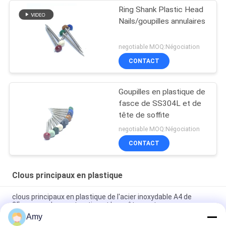
Ring Shank Plastic Head
Nails/goupilles annulaires
negotiable MOQ:Négociation
CONTACT
Goupilles en plastique de
fasce de SS304L et de
tête de soffite
negotiable MOQ:Négociation
CONTACT
Clous principaux en plastique
clous principaux en plastique de l'acier inoxydable A4 de
25mm pour la construction et le revêtement
Amy
50mm x 2.65mm Ring Shank Plastic Cap Roofing annulaire