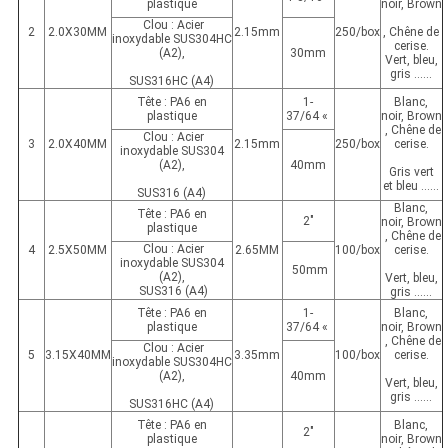
plastique
noir, Brown
Clou : Acier
2
2.0X30MM
2.15mm
250/box
, Chêne de
inoxydable SUS304HC
cerise.
(A2),
30mm
Vert, bleu,
gris ......
SUS316HC (A4)
Tête : PA6 en
1-
Blanc,
plastique
37/64 «
noir, Brown
, Chêne de
Clou : Acier
3
2.0X40MM
2.15mm
250/box
cerise.
inoxydable SUS304
(A2),
40mm
Gris vert
et bleu ......
SUS316 (A4)
Blanc,
Tête : PA6 en
2"
noir, Brown
plastique
, Chêne de
Clou : Acier
4
2.5X50MM
2.65MM
100/box
cerise.
inoxydable SUS304
50mm
(A2),
Vert, bleu,
SUS316 (A4)
gris ......
Tête : PA6 en
1-
Blanc,
plastique
37/64 «
noir, Brown
, Chêne de
Clou : Acier
5
3.15X40MM
3.35mm
100/box
cerise.
inoxydable SUS304HC
(A2),
40mm
Vert, bleu,
gris ......
SUS316HC (A4)
Tête : PA6 en
Blanc,
2"
plastique
noir, Brown