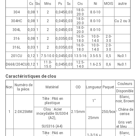
C≤
Si≤
Mn≤
P≤
S≤
Cr≤
Ni
MOIS
autre
18.0-
304
0,08
1
2
0,045
0,03
8.0-10
20.0
18.0-
304HC
0,08
1
2
0,045
0,03
8.0-10
Cu 2 ou 3
20.0
18.0-
304L
0,03
1
2
0,045
0,03
8.0-10
20.0
16.0-
10.0-
2.0-
316
0,08
1
2
0,035
0,03
18.0
14.0
3.0
16.0-
10.0-
2.0-
316L
0,03
1
2
0,035
0,03
18.0
14.0
3.0
201CU
0,12
1
7.5-10.0
0,045
0,03
13.5-16
3.5-5.5
0,5
N≤0.1
11.0-
12.5-
D668/204CU
0,12
1
0,045
0,03
1.6-2.5
0,6
N≤0.1
15.0
14.0
Caractéristiques de clou
Couleurs
Numéro de
Non.
Matériel
OD
Longueur
Paquet
la pièce.
Disponible
Blanc,
Tête : PA6 en
1"
noir, Brown
plastique
Clou : Acier
, Chêne de
1
2.0X25MM
2.15mm
250/box
inoxydable SUS304
cerise.
(A2),
25mm
Gris vert
SUS316 (A4)
et bleu ......
Tête : PA6 en
Blanc,
1-3/16 »