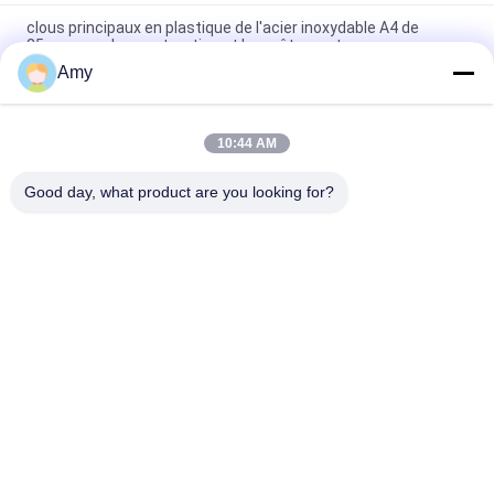
clous principaux en plastique de l'acier inoxydable A4 de
25mm pour la construction et le revêtement
Amy
50mm x 2.65mm Ring Shank Plastic Cap Roofing annulaire
cloue la catégorie A4 d'acier inoxydable
10:44 AM
Clous principaux en plastique d'OEM 65mm, en dehors de
construction et de clous de bâtiment
Good day, what product are you looking for?
Catégories populaires
Tous
Clous D'acier 
Clous Principaux En 
Inoxydable
Plastique
Clous De Jambe 
Clous De Jambe De 
D'anneau
Vis
Clous Principaux 
Clous De Jambe De 
Plats
Torsion