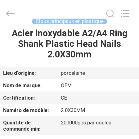
2026
Yuanjia
Leren
Business
License.
Clous principaux en plastique
All
Rights
Reserved.
Acier inoxydable A2/A4 Ring
MAISON
Shank Plastic Head Nails
PRODUITS
2.0X30mm
AU
Lieu d'origine:
porcelaine
SUJET
Nom de marque:
OEM
DE
Certification:
CE
NOUS
Numéro de modèle:
2.0X30MM
VISITE
Quantité de
200000pcs par couleur
commande min:
D'USINE