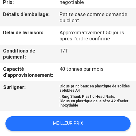
Prix:
negotiable
CONTRÔLE
Détails d'emballage:
Petite case comme demande
du client
DE
Délai de livraison:
Approximativement 50 jours
QUALITÉ
après l'ordre confirmé
Conditions de
T/T
CONTACTEZ-
paiement:
NOUS
Capacité
40 tonnes par mois
d'approvisionnement:
DEMANDEZ
Surligner:
Clous principaux en plastique de solides
solubles A4
UNE
,
,
Ring Shank Plastic Head Nails
Clous en plastique de la tête A2 d'acier
CITATION
inoxydable
PLAN
MEILLEUR PRIX
DU