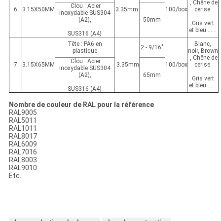
, Chêne de
Clou : Acier
6
3.15X50MM
3.35mm
100/box
cerise.
inoxydable SUS304
(A2),
50mm
Gris vert
et bleu ......
SUS316 (A4)
Tête : PA6 en
Blanc,
2 - 9/16"
plastique
noir, Brown
, Chêne de
Clou : Acier
7
3.15X65MM
3.35mm
100/box
cerise.
inoxydable SUS304
(A2),
65mm
Gris vert
et bleu ......
SUS316 (A4)
Nombre de couleur de RAL pour la référence
RAL9005
RAL5011
RAL1011
RAL8017
RAL6009
RAL7016
RAL8003
RAL9010
Etc.