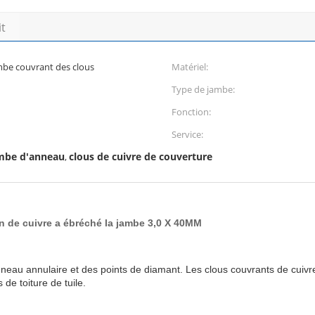
it
mbe couvrant des clous
Matériel:
Type de jambe:
Fonction:
Service:
ambe d'anneau
clous de cuivre de couverture
,
on de cuivre a ébréché la jambe 3,0 X 40MM
nneau annulaire et des points de diamant. Les clous couvrants de cuiv
 de toiture de tuile.