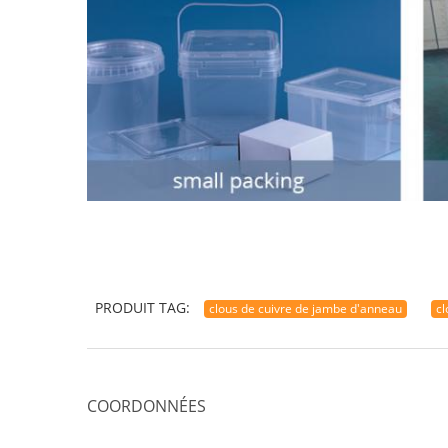
PRODUIT TAG:
clous de cuivre de jambe d'anneau
cl
COORDONNÉES