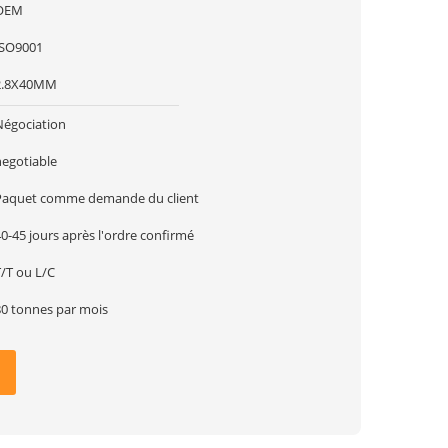
OEM
ISO9001
2.8X40MM
Négociation
negotiable
Paquet comme demande du client
0-45 jours après l'ordre confirmé
T/T ou L/C
80 tonnes par mois