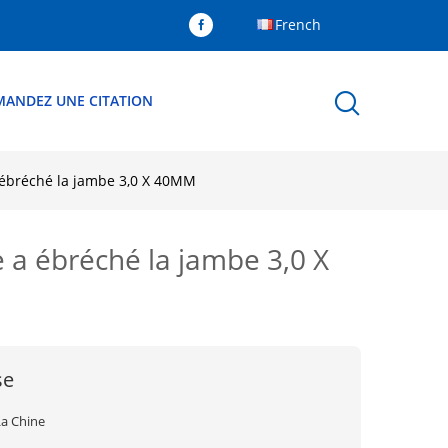
French
MANDEZ UNE CITATION
a ébréché la jambe 3,0 X 40MM
e a ébréché la jambe 3,0 X
se
La Chine