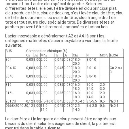
torsion et tout autre clou spécial de jambe. Selon les
différentes têtes, elle peut être divisée en clou principal plat,
clou perdu de tête, clou de decking, s'est levée clou de tête, clou
de tête de couronne, clou ovale de tête, clou à angle droit de
tête et tout autre clou spécial de tête. De diverses têtes et
jambes peuvent être librement combinées et assorties.
L'acier inoxydable a généralement A2 et A4, là sont les
catégories matérielles d'acier inoxydable à voir dans la feuille
suivante.
SUS
Composition chimique (%)
C≤
Si≤
Mn≤
P≤
S≤
Cr≤
Ni
MOIS
autre
304
0,08
1,00
2,00
0,045
0,030
18.0-
8.0-10
20.0
304HC
0,08
1,00
2,00
0,045
0,030
18.0-
8.0-10
Cu 2 ou
20.0
3
304L
0,03
1,00
2,00
0,045
0,030
18.0-
8.0-10
20.0
316
0,08
1,00
2,00
0,035
0,030
16.0-
10.0-
2.0-
18.0
14.0
3.0
316L
0,03
1,00
2,00
0,035
0,030
16.0-
10.0-
2.0-
18.0
14.0
3.0
201CU
0,12
1,00
7.5-10.0
0,045
0,030
13.5-16
3.5-5.5
0,5
N≤0.1
D668/204CU
0,12
1,00
11.0-
0,045
0,030
12.5-
1.6-2.5
0,6
N≤0.1
15.0
14.0
Le diamètre et la longueur de clou peuvent être adaptés aux
besoins du client selon les exigences de client, la portée est
montré dans la table suivante.