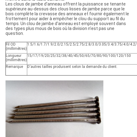
Les clous de jambe d'anneau offrent la puissance se tenante
supérieure au-dessus des clous lisses de jambe parce que le
bois complète la crevasse des anneaux et fournir également le
frottement pour aider à empêcher le clou du support au fil du
temps. Un clou de jambe d'anneau est employé souvent dans
des types plus mous de bois où la division n'est pas une
question.
Fil OD
1.5/1.6/1.7/1.9/2.0/2.15/2.5/2.75/2.8/3.0/3.05/3.4/3.75/4.0/4.2/
(millimètres)
Longueur
15/17/19/20/25/32/38/40/45/50/65/70/80/90/100/120/150
(millimètres)
Remarque
D'autres tailles produisent selon la demande du client.