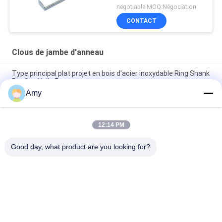
negotiable MOQ:Négociation
CONTACT
Clous de jambe d'anneau
Type principal plat projet en bois d'acier inoxydable Ring Shank
Roofing Nails For
Amy
La tête de secousse a poli l'acier inoxydable Ring Shank Nails
For Timbers annulaire
12:14 PM
32MM x 1,9 protection plate à carreaux de rouille de Ring
Shank Nails SUS316 de tête
Good day, what product are you looking for?
Catégories populaires
Tous
Clous D'acier 
Clous Principaux En 
Inoxydable
Plastique