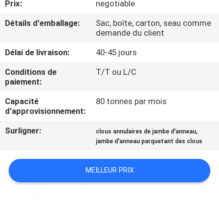
Prix:
negotiable
CONTRÔLE
Détails d'emballage:
Sac, boîte, carton, seau comme
demande du client
DE
Délai de livraison:
40-45 jours
QUALITÉ
Conditions de
T/T ou L/C
paiement:
CONTACTEZ-
Capacité
80 tonnes par mois
NOUS
d'approvisionnement:
Surligner:
,
clous annulaires de jambe d'anneau
DEMANDEZ
jambe d'anneau parquetant des clous
UNE
CITATION
MEILLEUR PRIX
PLAN
DU