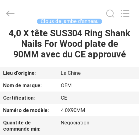
2026
Yuanjia
Leren
Business
License.
Clous de jambe d'anneau
All
Rights
Reserved.
4,0 X tête SUS304 Ring Shank
MAISON
Nails For Wood plate de
PRODUITS
90MM avec du CE approuvé
AU
Lieu d'origine:
La Chine
SUJET
Nom de marque:
OEM
DE
Certification:
CE
NOUS
Numéro de modèle:
4.0X90MM
VISITE
Quantité de
Négociation
commande min:
D'USINE