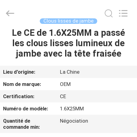
2026
Yuanjia
Leren
Business
License.
Clous lisses de jambe
All
Rights
Reserved.
Le CE de 1.6X25MM a passé
MAISON
les clous lisses lumineux de
PRODUITS
jambe avec la tête fraisée
AU
Lieu d'origine:
La Chine
SUJET
Nom de marque:
OEM
DE
Certification:
CE
NOUS
Numéro de modèle:
1.6X25MM
VISITE
Quantité de
Négociation
commande min:
D'USINE