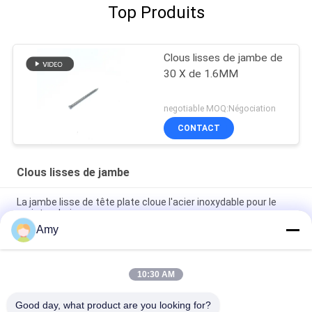
Top Produits
Clous lisses de jambe de
30 X de 1.6MM
negotiable MOQ:Négociation
CONTACT
Clous lisses de jambe
La jambe lisse de tête plate cloue l'acier inoxydable pour le
projet en bois
Amy
Le chef plat de l'acier inoxydable SUS304 cloue les clous lisses
simples pour le bois
10:30 AM
Panneau lisse Pin Corrosion And Rust Protection de 20MM x
1,7 clous de jambe
Good day, what product are you looking for?