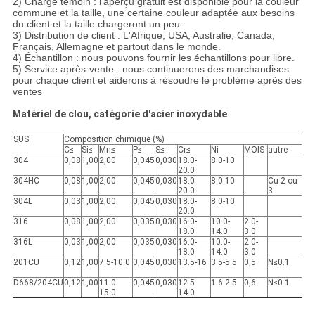
2) Charge témoin : l'aperçu gratuit est disponible pour la couleur
commune et la taille, une certaine couleur adaptée aux besoins
du client et la taille chargeront un peu.
3) Distribution de client : L'Afrique, USA, Australie, Canada,
Français, Allemagne et partout dans le monde.
4) Échantillon : nous pouvons fournir les échantillons pour libre.
5) Service après-vente : nous continuerons des marchandises
pour chaque client et aiderons à résoudre le problème après des
ventes
Matériel de clou, catégorie d'acier inoxydable
SUS
Composition chimique (%)
C≤
Si≤
Mn≤
P≤
S≤
Cr≤
Ni
MOIS
autre
304
0,08
1,00
2,00
0,045
0,030
18.0-
8.0-10
20.0
304HC
0,08
1,00
2,00
0,045
0,030
18.0-
8.0-10
Cu 2 ou
20.0
3
304L
0,03
1,00
2,00
0,045
0,030
18.0-
8.0-10
20.0
316
0,08
1,00
2,00
0,035
0,030
16.0-
10.0-
2.0-
18.0
14.0
3.0
316L
0,03
1,00
2,00
0,035
0,030
16.0-
10.0-
2.0-
18.0
14.0
3.0
201CU
0,12
1,00
7.5-10.0
0,045
0,030
13.5-16
3.5-5.5
0,5
N≤0.1
D668/204CU
0,12
1,00
11.0-
0,045
0,030
12.5-
1.6-2.5
0,6
N≤0.1
15.0
14.0