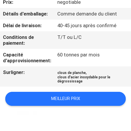
Prix:
negotiable
CONTRÔLE
Détails d'emballage:
Comme demande du client
DE
Délai de livraison:
40-45 jours après confirmé
QUALITÉ
Conditions de
T/T ou L/C
paiement:
CONTACTEZ-
Capacité
60 tonnes par mois
d'approvisionnement:
NOUS
Surligner:
,
clous de planche
clous d'acier inoxydable pour le
DEMANDEZ
dégrossissage
UNE
MEILLEUR PRIX
CITATION
PLAN
DU