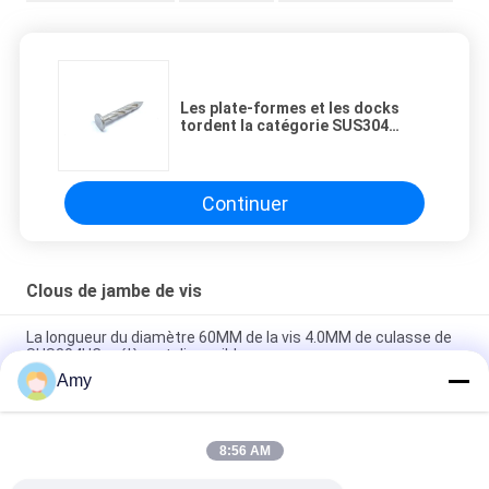
Les plate-formes et les docks
tordent la catégorie SUS304
d'acier inoxydable de clous de
jambe
Continuer
Clous de jambe de vis
La longueur du diamètre 60MM de la vis 4.0MM de culasse de
SUS304HC prélèvent disponible
Amy
M6 / M8/M10/M12/écrou de ressort acier inoxydable de M 16,
écrou de la Manche de ressort
8:56 AM
Vis principale fraisée par commande Torx de SUS304HC pour
le bois, longueur de 60mm