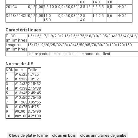
18.0
14.0
3.0
201CU
0,12
1,00
7.5-10.0
0,045
0,030
13.5-16
3.5-5.5
0,5
N≤0.1
D668/204CU
0,12
1,00
11.0-
0,045
0,030
12.5-
1.6-2.5
0,6
N≤0.1
15.0
14.0
Caractéristiques
Fil OD
1.5/1.6/1.7/1.9/2.0/2.15/2.5/2.75/2.8/3.0/3.05/3.4/3.75/4.0/4.2/
(millimètres)
Longueur
15/17/19/20/25/32/38/40/45/50/65/70/80/90/100/120/150
(millimètres)
l'autre produit de taille selon la demande du client
Norme de JIS
NON.
Article
Taille
1
#16x25
1.7*25
2
#15x32
1.9*32
3
#14x32
2.15*32
4
#14x38
2.15*38
5
#13x45
2.45*45
6
#12x50
2.75*50
7
#11x65
3.05*65
8
#10x75
3.4*75
9
#9x90
3.75*90
10
#8x100
4.2*100
Clous de plate-forme
clous en bois
clous annulaires de jambe