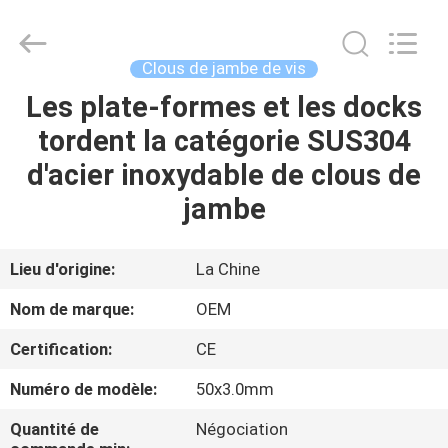
2026
Yuanjia
Leren
Business
License.
Clous de jambe de vis
All
Rights
Reserved.
Les plate-formes et les docks
MAISON
tordent la catégorie SUS304
PRODUITS
d'acier inoxydable de clous de
jambe
AU
SUJET
Lieu d'origine:
La Chine
DE
Nom de marque:
OEM
NOUS
Certification:
CE
Numéro de modèle:
50x3.0mm
VISITE
D'USINE
Quantité de
Négociation