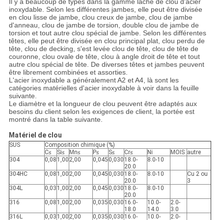
Il y a beaucoup de types dans la gamme lâche de clou d'acier
inoxydable. Selon les différentes jambes, elle peut être divisée
en clou lisse de jambe, clou creux de jambe, clou de jambe
d'anneau, clou de jambe de torsion, double clou de jambe de
torsion et tout autre clou spécial de jambe. Selon les différentes
têtes, elle peut être divisée en clou principal plat, clou perdu de
tête, clou de decking, s'est levée clou de tête, clou de tête de
couronne, clou ovale de tête, clou à angle droit de tête et tout
autre clou spécial de tête. De diverses têtes et jambes peuvent
être librement combinées et assorties.
L'acier inoxydable a généralement A2 et A4, là sont les
catégories matérielles d'acier inoxydable à voir dans la feuille
suivante.
Le diamètre et la longueur de clou peuvent être adaptés aux
besoins du client selon les exigences de client, la portée est
montré dans la table suivante.
Matériel de clou
SUS
Composition chimique (%)
C≤
Si≤
Mn≤
P≤
S≤
Cr≤
Ni
MOIS
autre
304
0,08
1,00
2,00
0,045
0,030
18.0-
8.0-10
20.0
304HC
0,08
1,00
2,00
0,045
0,030
18.0-
8.0-10
Cu 2 ou
20.0
3
304L
0,03
1,00
2,00
0,045
0,030
18.0-
8.0-10
20.0
316
0,08
1,00
2,00
0,035
0,030
16.0-
10.0-
2.0-
18.0
14.0
3.0
316L
0,03
1,00
2,00
0,035
0,030
16.0-
10.0-
2.0-