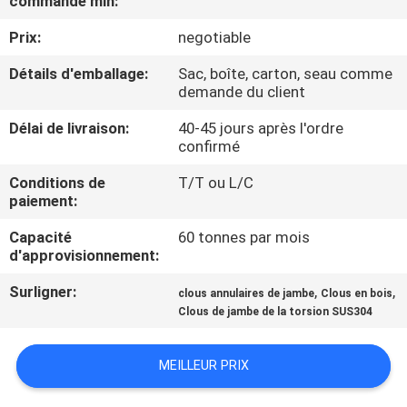
commande min:
Prix:
negotiable
CONTRÔLE
DE
Détails d'emballage:
Sac, boîte, carton, seau comme
demande du client
QUALITÉ
Délai de livraison:
40-45 jours après l'ordre
confirmé
CONTACTEZ-
Conditions de
T/T ou L/C
NOUS
paiement:
Capacité
60 tonnes par mois
DEMANDEZ
d'approvisionnement:
UNE
Surligner:
,
,
clous annulaires de jambe
Clous en bois
CITATION
Clous de jambe de la torsion SUS304
MEILLEUR PRIX
PLAN
DU