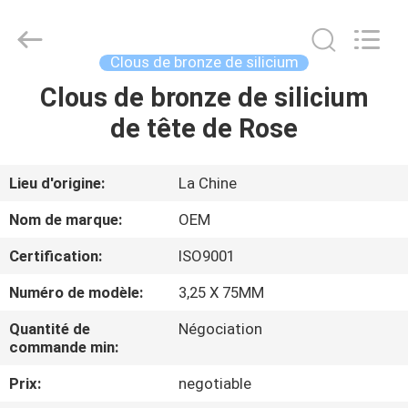
2026
Yuanjia
Leren
Business
License.
Clous de bronze de silicium
All
Rights
Reserved.
Clous de bronze de silicium
MAISON
de tête de Rose
PRODUITS
Lieu d'origine:
La Chine
AU
Nom de marque:
OEM
SUJET
Certification:
ISO9001
DE
Numéro de modèle:
3,25 X 75MM
NOUS
Quantité de
Négociation
commande min:
VISITE
Prix:
negotiable
D'USINE