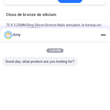
Clous de bronze de silicium
75 X 3.25MM Ring Silicon Bronze Nails annulaire, le bateau en
bronze cloue ISO9001
Amy
Rose Head/clous en bronze principaux plats de silicium pour le
projet en bois 50 X 2.8MM
1:04 PM
50MM x 2,65 clous en bronze annulaires de silicium de
cannelure, clous principaux plats d'OEM
Good day, what product are you looking for?
Catégories populaires
Tous
Clous D'acier 
Clous Principaux En 
Inoxydable
Plastique
Clous De Jambe 
Clous De Jambe De 
D'anneau
Vis