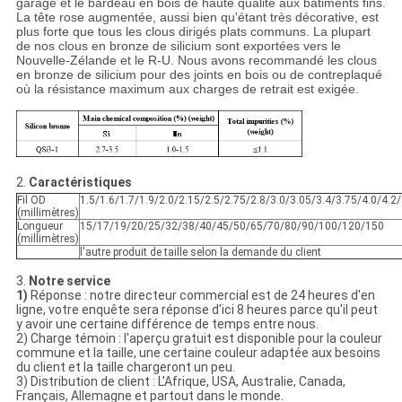
garage et le bardeau en bois de haute qualité aux bâtiments fins.
La tête rose augmentée, aussi bien qu'étant très décorative, est
plus forte que tous les clous dirigés plats communs. La plupart
de nos clous en bronze de silicium sont exportées vers le
Nouvelle-Zélande et le R-U. Nous avons recommandé les clous
en bronze de silicium pour des joints en bois ou de contreplaqué
où la résistance maximum aux charges de retrait est exigée.
2.
Caractéristiques
Fil OD
1.5/1.6/1.7/1.9/2.0/2.15/2.5/2.75/2.8/3.0/3.05/3.4/3.75/4.0/4.2/
(millimètres)
Longueur
15/17/19/20/25/32/38/40/45/50/65/70/80/90/100/120/150
(millimètres)
l'autre produit de taille selon la demande du client
3.
Notre service
1)
Réponse : notre directeur commercial est de 24 heures d'en
ligne, votre enquête sera réponse d'ici 8 heures parce qu'il peut
y avoir une certaine différence de temps entre nous.
2) Charge témoin : l'aperçu gratuit est disponible pour la couleur
commune et la taille, une certaine couleur adaptée aux besoins
du client et la taille chargeront un peu.
3) Distribution de client : L'Afrique, USA, Australie, Canada,
Français, Allemagne et partout dans le monde.