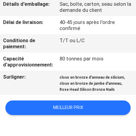
Détails d'emballage:
Sac, boîte, carton, seau selon la
demande du client
CONTRÔLE
Délai de livraison:
40-45 jours après l'ordre
DE
confirmé
QUALITÉ
Conditions de
T/T ou L/C
paiement:
CONTACTEZ-
Capacité
80 tonnes par mois
NOUS
d'approvisionnement:
Surligner:
,
clous en bronze d'anneau de silicium
DEMANDEZ
,
clous en bronze de jambe d'anneau
Rose Head Silicon Bronze Nails
UNE
CITATION
MEILLEUR PRIX
PLAN
DU