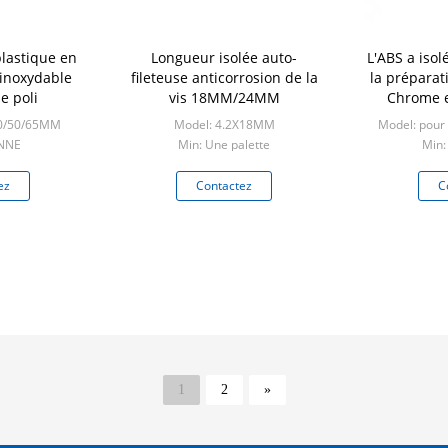
plastique en
Longueur isolée auto-
L'ABS a isol
 inoxydable
fileteuse anticorrosion de la
la préparat
e poli
vis 18MM/24MM
Chrome e
 40/50/65MM
Model: 4.2X18MM
Model: pour
ONNE
Min: Une palette
Min:
ez
Contactez
C
1
2
»