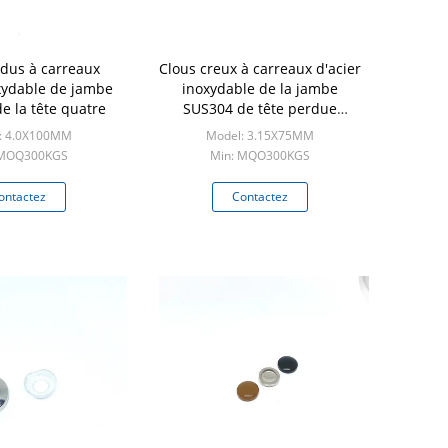
rdus à carreaux
Clous creux à carreaux d'acier
oxydable de jambe
inoxydable de la jambe
de la tête quatre
SUS304 de tête perdue
3.15X75MM
: 4.0X100MM
Model: 3.15X75MM
 MOQ300KGS
Min: MQO300KGS
ontactez
Contactez