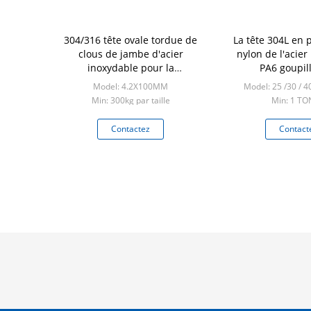
304/316 tête ovale tordue de
La tête 304L en 
clous de jambe d'acier
nylon de l'acier
inoxydable pour la
PA6 goupill
construction en bois
Model: 4.2X100MM
Model: 25 /30 /
Min: 300kg par taille
Min: 1 T
Contactez
Contact