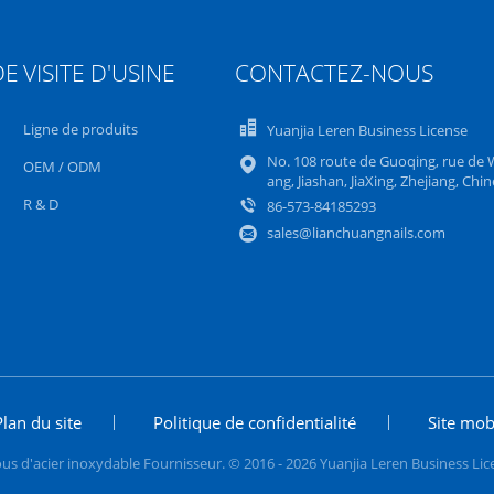
DE
VISITE D'USINE
CONTACTEZ-NOUS
Ligne de produits
Yuanjia Leren Business License
No. 108 route de Guoqing, rue de 
OEM / ODM
ang, Jiashan, JiaXing, Zhejiang, Chin
R & D
86-573-84185293
sales@lianchuangnails.com
Plan du site
Politique de confidentialité
Site mob
us d'acier inoxydable Fournisseur. © 2016 - 2026 Yuanjia Leren Business Lice