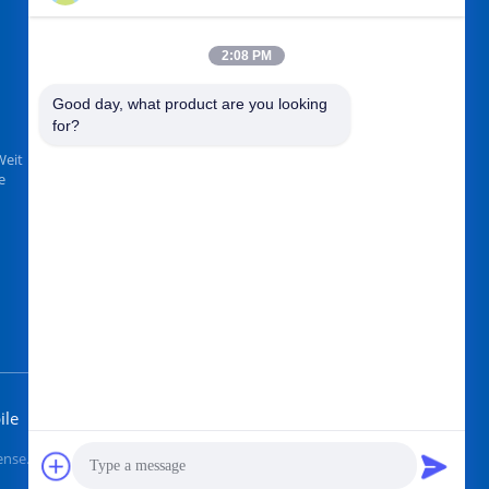
2:08 PM
TROUVEZ-NOUS SUR
Good day, what product are you looking 
for?
Weit
e
Envoyez
ile
nse. All Rights Reserved.