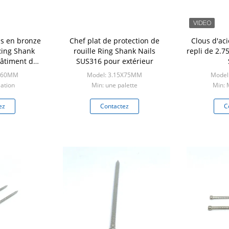
us en bronze
Chef plat de protection de
Clous d'ac
Ring Shank
rouille Ring Shank Nails
repli de 2.
bâtiment de
SUS316 pour extérieur
u
5X60MM
Model: 3.15X75MM
Model
ation
Min: une palette
Min:
ez
Contactez
C