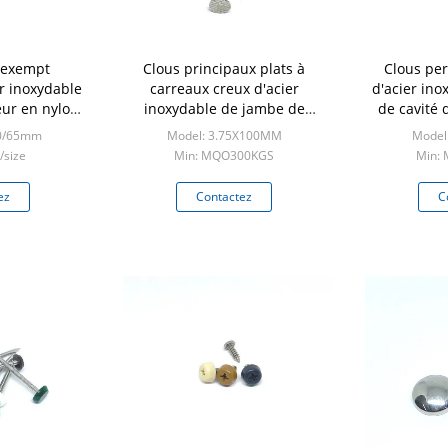
 exempt
Clous principaux plats à
Clous pe
er inoxydable
carreaux creux d'acier
d'acier in
eur en nylon
inoxydable de jambe de
de cavité 
A6 50MM
3.75X100MM
50/65mm
Model: 3.75X100MM
Model
/size
Min: MQO300KGS
Min:
ez
Contactez
C