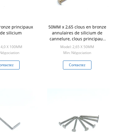
ronze principaux
50MM x 2,65 clous en bronze
 de silicium
annulaires de silicium de
cannelure, clous principaux
plats d'OEM
 4,0 X 100MM
Model: 2,65 X 50MM
 Négociation
Min: Négociation
ontactez
Contactez