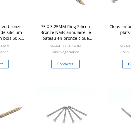
s en bronze
75 X 3.25MM Ring Silicon
Clous en b
 de silicium
Bronze Nails annulaire, le
plats
n bois 50 X
bateau en bronze cloue
M
ISO9001
X50MM
Model: 3.25X75MM
Model:
ation
Min: Négociation
Min:
ez
Contactez
C