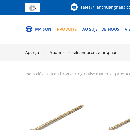
sales@lianchuangnails.
MAISON
PRODUITS
AU SUJET DE NOUS
VI
Aperçu
Produits
silicon bronze ring nails
mots clés:"
silicon bronze ring nails
" match 21 produc