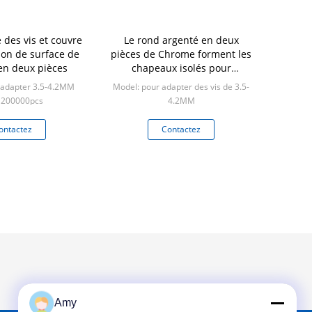
é des vis et couvre
Le rond argenté en deux
ion de surface de
pièces de Chrome forment les
n deux pièces
chapeaux isolés pour
Woodscrews
 adapter 3.5-4.2MM
Model: pour adapter des vis de 3.5-
 200000pcs
4.2MM
Min: 200000pcs
ontactez
Contactez
Amy