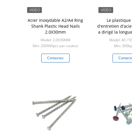
Acier inoxydable A2/A4 Ring
Le plastique
Shank Plastic Head Nails
d'entretien d'aci
2.0X30mm
a dirigé la longu
des clous P
Model: 2.0X30MM
Model: 40 / 
Min: 200000pcs par couleur
Min: 300kg
Contactez
Contact