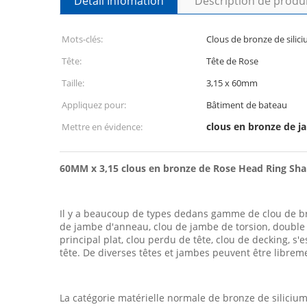
Détail Infomation
Description de produ
Mots-clés:
Clous de bronze de sili
Tête:
Tête de Rose
Taille:
3,15 x 60mm
Appliquez pour:
Bâtiment de bateau
clous en bronze de 
Mettre en évidence:
60MM x 3,15 clous en bronze de Rose Head Ring Sha
Il y a beaucoup de types dedans gamme de clou de bron
de jambe d'anneau, clou de jambe de torsion, double cl
principal plat, clou perdu de tête, clou de decking, s'e
tête. De diverses têtes et jambes peuvent être librem
La catégorie matérielle normale de bronze de silicium