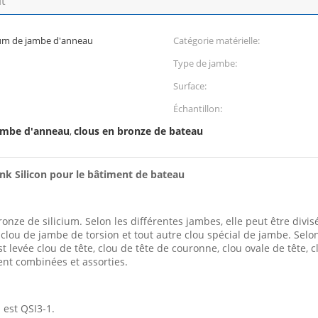
it
cium de jambe d'anneau
Catégorie matérielle:
Type de jambe:
Surface:
Échantillon:
jambe d'anneau
clous en bronze de bateau
,
nk Silicon pour le bâtiment de bateau
ze de silicium. Selon les différentes jambes, elle peut être divisé
ou de jambe de torsion et tout autre clou spécial de jambe. Selon l
st levée clou de tête, clou de tête de couronne, clou ovale de tête, c
ent combinées et assorties.
 est QSI3-1.