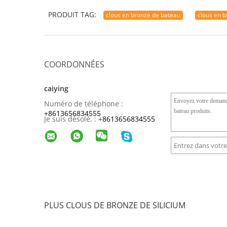
PRODUIT TAG:
clous en bronze de bateau
clous en b
COORDONNÉES
caiying
Numéro de téléphone :
+8613656834555
Je suis désolé. :
+
8613656834555
PLUS CLOUS DE BRONZE DE SILICIUM