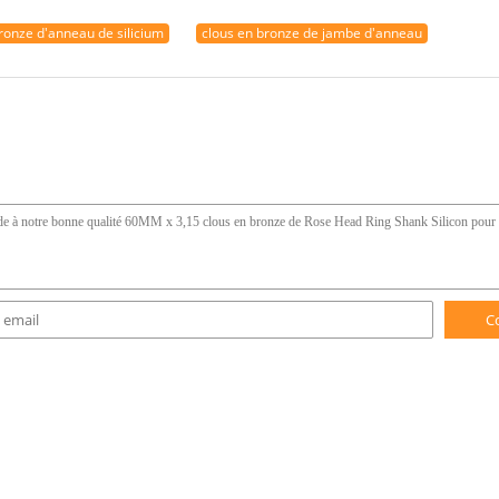
ronze d'anneau de silicium
clous en bronze de jambe d'anneau
C