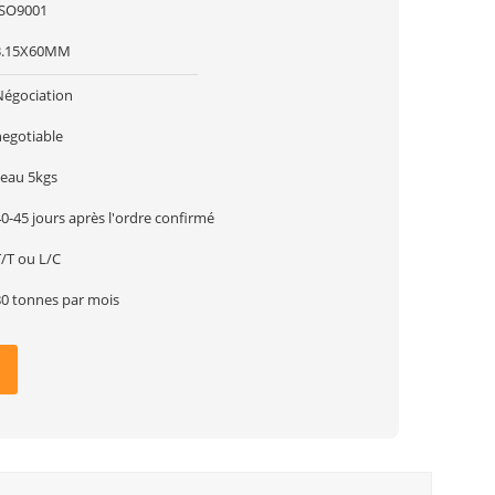
ISO9001
3.15X60MM
Négociation
negotiable
seau 5kgs
0-45 jours après l'ordre confirmé
T/T ou L/C
80 tonnes par mois