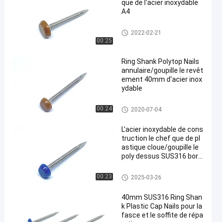
que de l'acier inoxydable
A4
Clous principaux en plastique
2022-02-21
00:25
Ring Shank Polytop Nails
annulaire/goupille le revêt
ement 40mm d'acier inox
ydable
Clous principaux en plastique
00:24
2020-07-04
L'acier inoxydable de cons
truction le chef que de pl
astique cloue/goupille le
poly dessus SUS316 born
e 30mm
Clous principaux en plastique
00:23
2025-03-26
40mm SUS316 Ring Shan
k Plastic Cap Nails pour la
fasce et le soffite de répa