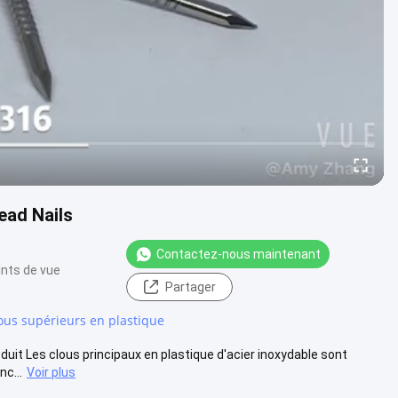
ead Nails
Contactez-nous maintenant
ints de vue
Partager
ous supérieurs en plastique
duit Les clous principaux en plastique d'acier inoxydable sont
nc...
Voir plus