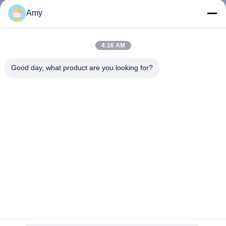
Amy
CONTRÔLE
DE
4:16 AM
QUALITÉ
Good day, what product are you looking for?
CONTACTEZ-
NOUS
DEMANDEZ
UNE
CITATION
60MM x 3,15 clous en bronze de Rose Head Ring Shank
PLAN
Silicon pour le bâtiment de bateau
Clous de bronze de silicium
2025-03-26
DU